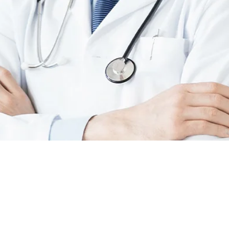
RE
Arbeitsstellen für Ärzte, Diplomierten Gesund
und Krankenpflegern, Pflegeassistenten und
Stunden Betreuerinnen.
RE
Wir sind auf Österreich und Deutschland
UNS
spezialisiert.
Wir begleiten Sie auf jedem Schritt Ihres We