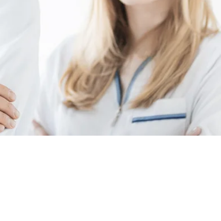
heits-
 24-
ges.