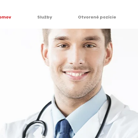
omov
Služby
Otvorené pozície