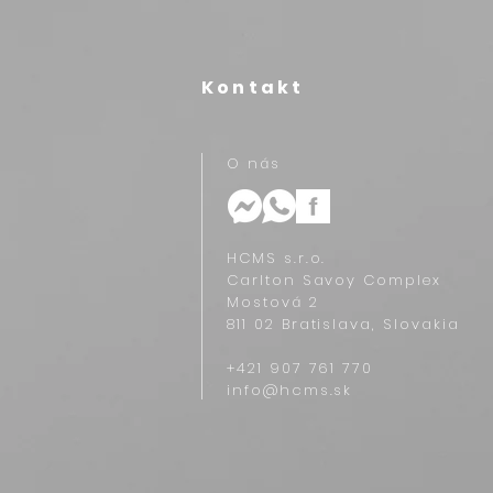
Kontakt
O nás
HCMS s.r.o.
Carlton Savoy Complex
Mostová 2
811 02 Bratislava, Slovakia
+421 907 761 770‬
info@hcms.sk