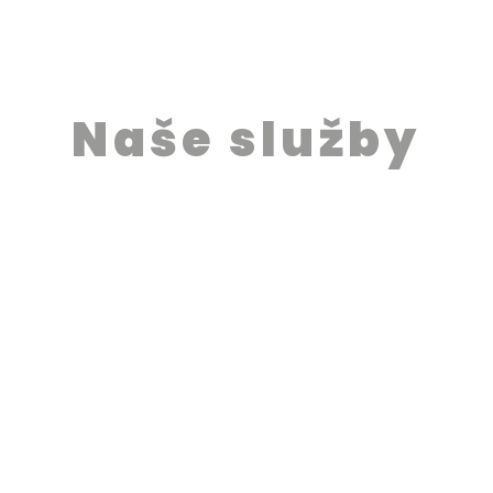
Naše služby
tný a precízny asistenčný servis od identifikácie va
úradné uznanie vzdelania a potrebné registrácie, po
vinnosťami. Staráme sa o úspech všetkých našich ka
nástupe na pracovné miesto.
Jazykové
kurzy