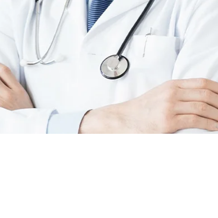
ŠA
Ponúkame pracovné pozície pre lekárov a v
diplomované a praktické sestry.
RA
ÁS
Sme s vami pri každom kroku.