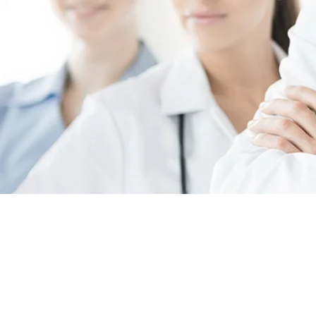
VA
KARIÉ
U N