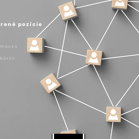
rené pozície
emecko
akúsko