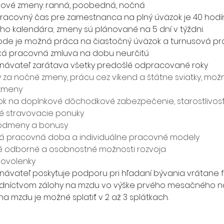
nové zmeny: ranná, poobedná, nočná
racovný čas pre zamestnanca na plný úväzok je 40 hodí
ho kalendára; zmeny sú plánované na 5 dní v týždni.
de je možná práca na čiastočný úväzok a turnusová pr
á pracovná zmluva na dobu neurčitú
ávateľ zarátava všetky predošlé odpracované roky 
ky za nočné zmeny, prácu cez víkend a štátne sviatky, mo
zmeny
ok na doplnkové dôchodkové zabezpečenie, starostlivosť
é stravovacie ponuky
odmeny a bonusy
lná pracovná doba a individuálne pracovné modely
é odborné a osobnostné možnosti rozvoja
dovolenky
ávateľ poskytuje podporu pri hľadaní bývania vrátane 
dníctvom zálohy na mzdu vo výške prvého mesačného ná
na mzdu je možné splatiť v 2 až 3 splátkach.