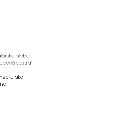
lárske alebo 
ecná sestra", 
mecku ako 
nd 