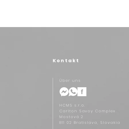
Kontakt
Über uns
HCMS s.r.o.
Carlton Savoy Complex
Mostová 2
811 02 Bratislava, Slovakia