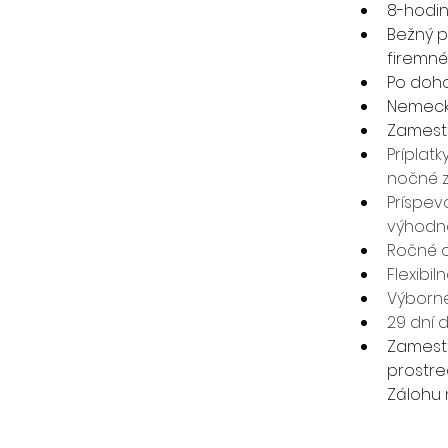
8-hodi
Bežný p
firemné
Po doho
Nemeck
Zamestn
Príplat
nočné 
Príspev
výhodn
Ročné 
Flexibi
Výborn
29 dní 
Zamestn
prostre
Zálohu 