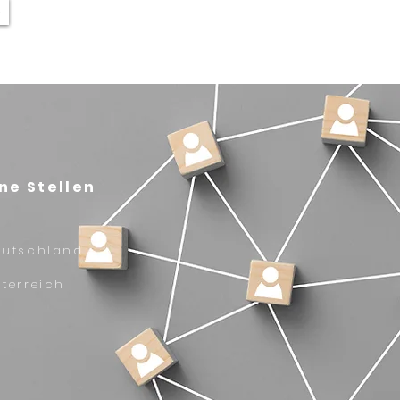
+
ne Stellen
eutschland
terreich