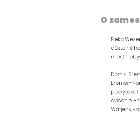
O zames
Rieka Wese
dôstojné ha
miestni obyv
Domizil Bre
Bremen-Nord
poskytovate
cvičenie. 
Wätjens, vzd