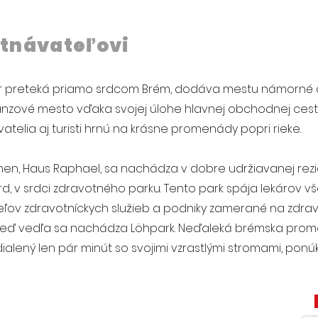
tnávateľovi
r preteká priamo srdcom Brém, dodáva mestu námorné ča
nzové mesto vďaka svojej úlohe hlavnej obchodnej cesty
atelia aj turisti hrnú na krásne promenády popri rieke.
men, Haus Raphael, sa nachádza v dobre udržiavanej rezide
, v srdci zdravotného parku. Tento park spája lekárov vše
ľov zdravotníckych služieb a podniky zamerané na zdravie
Hneď vedľa sa nachádza Löhpark. Neďaleká brémska pro
ialený len pár minút so svojimi vzrastlými stromami, ponú