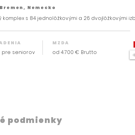
 Bremen, Nemecko
 komplex s 84 jednolôžkovými a 26 dvojlôžkovými iz
IADENIA
MZDA
 pre seniorov
od 4.700 € Brutto
é podmienky