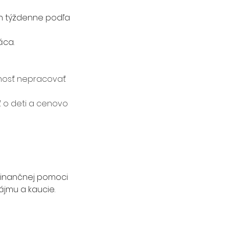
n týždenne podľa 
áca.
žnosť nepracovať 
 o deti a cenovo 
finančnej pomoci 
jmu a kaucie. 