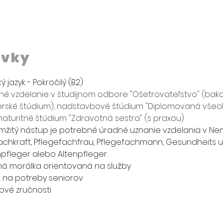
avky
jazyk - Pokročilý (B2)
é vzdelanie v študijnom odbore "Ošetrovateľstvo" (baka
rské štúdium), nadstavbové štúdium "Diplomovaná všeob
aturitné štúdium "Zdravotná sestra" (s praxou)
mžitý nástup je potrebné úradné uznanie vzdelania v Ne
chkraft, 
Pflegefachfrau, Pflegefachmann, Gesundheits u
pfleger alebo Altenpfleger. 
á morálka orientovaná na služby
sť na potreby seniorov
ové zručnosti