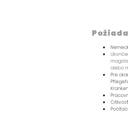
Požiad
Nemecký 
Ukončen
magiste
alebo m
Pre oka
Pflegefa
Kranken
Pracovn
Citlivo
Počítač