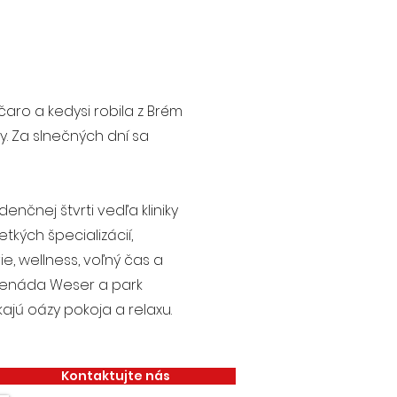
ro a kedysi robila z Brém
. Za slnečných dní sa
nčnej štvrti vedľa kliniky
tkých špecializácií,
, wellness, voľný čas a
menáda Weser a park
kajú oázy pokoja a relaxu.
Kontaktujte nás