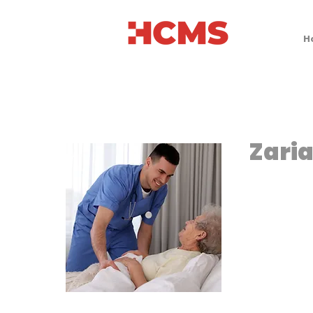
H
Zari