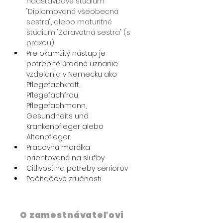
nadstavbové štúdium 
"Diplomovaná všeobecná 
sestra", alebo maturitné 
štúdium "Zdravotná sestra" (s 
praxou)
Pre okamžitý nástup je 
potrebné úradné uznanie 
vzdelania v Nemecku ako 
Pflegefachkraft, 
Pflegefachfrau, 
Pflegefachmann, 
Gesundheits und 
Krankenpfleger alebo 
Altenpfleger. 
Pracovná morálka 
orientovaná na služby
Citlivosť na potreby seniorov
Počítačové zručnosti
O zamestnávateľovi