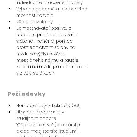
individuálne pracovné modely
Výborné odborné a osobnostné 
možnosti rozvoja
29 dní dovolenky
Zamestnávateľ poskytuje 
podporu pri hľadaní bývania 
vrátane finančnej pomoci 
prostredníctvom zálohy na 
mzdu vo výške prvého 
mesačného nájmu a kaucie. 
Zálohu na mzdu je možné splatiť 
v 2 až 3 splátkach.
Požiadavky
Nemecký jazyk - Pokročilý (B2)
Ukončené vzdelanie v 
študijnom odbore 
"Ošetrovateľstvo" (bakalárske 
alebo magisterské štúdium), 