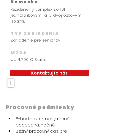
Nemecko
Rezidenčný komplex so 101
jednolôžkovými a 12 dvojlôžkovými
izbami.
TYP ZARIADENIA
Zariadenie pre seniorov
MZDA
od 4.700 € Brutto
Kontaktujte nás
+
Pracovné podmienky
8-hodinové zmeny: ranná, 
poobedná, nočná
Bežný pracovný čas pre 