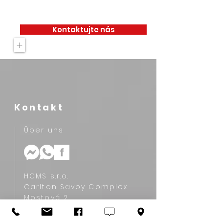
Kontaktujte nás
+
Kontakt
Über uns
HCMS s.r.o.
Carlton Savoy Complex
Mostová 2
811 02 Bratislava, Slovakia