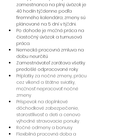
zamestnanca na plný úväzok je 
40 hodín týždenne podľa 
firemného kalendára; zmeny sú 
plánované na 5 dní v týždni.
Po dohode je možná práca na 
čiastočný úväzok a turnusová 
práca.
Nemecká pracovná zmluva na 
dobu neurčitú
Zamestnávateľ zarátava všetky 
predošlé odpracované roky 
Príplatky za nočné zmeny, prácu 
cez víkend a štátne sviatky, 
možnosť nepracovať nočné 
zmeny
Príspevok na doplnkové 
dôchodkové zabezpečenie, 
starostllivosť o deti a cenovo 
výhodné stravovacie ponuky
Ročné odmeny a bonusy
Flexibilná pracovná doba a 