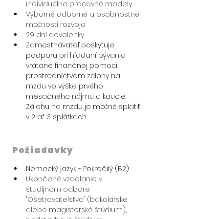
individuálne pracovné modely
Výborné odborné a osobnostné 
možnosti rozvoja
29 dní dovolenky
Zamestnávateľ poskytuje 
podporu pri hľadaní bývania 
vrátane finančnej pomoci 
prostredníctvom zálohy na 
mzdu vo výške prvého 
mesačného nájmu a kaucie. 
Zálohu na mzdu je možné splatiť 
v 2 až 3 splátkach.
Požiadavky
Nemecký jazyk - Pokročilý (B2)
Ukončené vzdelanie v 
študijnom odbore 
"Ošetrovateľstvo" (bakalárske 
alebo magisterské štúdium), 