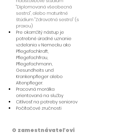
nadstavbové štúdium 
"Diplomovaná všeobecná 
sestra", alebo maturitné 
štúdium "Zdravotná sestra" (s 
praxou)
Pre okamžitý nástup je 
potrebné úradné uznanie 
vzdelania v Nemecku ako 
Pflegefachkraft, 
Pflegefachfrau, 
Pflegefachmann, 
Gesundheits und 
Krankenpfleger alebo 
Altenpfleger. 
Pracovná morálka 
orientovaná na služby
Citlivosť na potreby seniorov
Počítačové zručnosti
O zamestnávateľovi