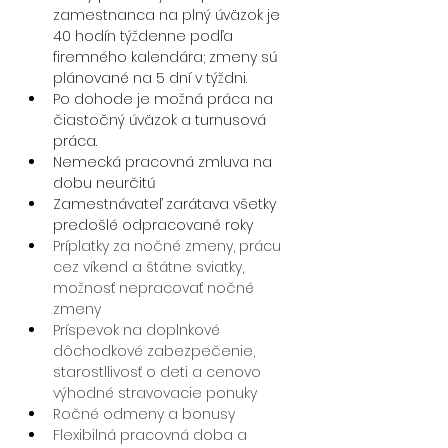
zamestnanca na plný úväzok je 
40 hodín týždenne podľa 
firemného kalendára; zmeny sú 
plánované na 5 dní v týždni.
Po dohode je možná práca na 
čiastočný úväzok a turnusová 
práca.
Nemecká pracovná zmluva na 
dobu neurčitú
Zamestnávateľ zarátava všetky 
predošlé odpracované roky 
Príplatky za nočné zmeny, prácu 
cez víkend a štátne sviatky, 
možnosť nepracovať nočné 
zmeny
Príspevok na doplnkové 
dôchodkové zabezpečenie, 
starostllivosť o deti a cenovo 
výhodné stravovacie ponuky
Ročné odmeny a bonusy
Flexibilná pracovná doba a 