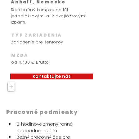
Anhalt, Nemecko
Rezidenčný komplex so 101
jednolôžkovými a 12 dvojlôžkovými
izbami.
TYP ZARIADENIA
Zariadenie pre seniorov
MZDA
od 4.700 € Brutto
Kontaktujte nás
+
Pracovné podmienky
8-hodinové zmeny: ranná, 
poobedná, nočná
Bežný pracovný čas pre 