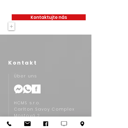
Kontaktujte nás
+
Kontakt
Über uns
HCMS s.r.o.
Carlton Savoy Complex
Mostová 2
811 02 Bratislava, Slovakia