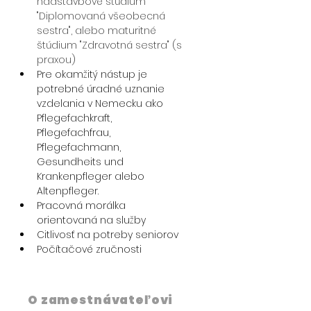
nadstavbové štúdium 
"Diplomovaná všeobecná 
sestra", alebo maturitné 
štúdium "Zdravotná sestra" (s 
praxou)
Pre okamžitý nástup je 
potrebné úradné uznanie 
vzdelania v Nemecku ako 
Pflegefachkraft, 
Pflegefachfrau, 
Pflegefachmann, 
Gesundheits und 
Krankenpfleger alebo 
Altenpfleger. 
Pracovná morálka 
orientovaná na služby
Citlivosť na potreby seniorov
Počítačové zručnosti
O zamestnávateľovi