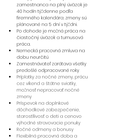
zamestnanca na plný úväzok je 
40 hodín týždenne podľa 
firemného kalendára; zmeny sú 
plánované na 5 dní v týždni.
Po dohode je možná práca na 
čiastočný úväzok a turnusová 
práca.
Nemecká pracovná zmluva na 
dobu neurčitú
Zamestnávateľ zarátava všetky 
predošlé odpracované roky 
Príplatky za nočné zmeny, prácu 
cez víkend a štátne sviatky, 
možnosť nepracovať nočné 
zmeny
Príspevok na doplnkové 
dôchodkové zabezpečenie, 
starostllivosť o deti a cenovo 
výhodné stravovacie ponuky
Ročné odmeny a bonusy
Flexibilná pracovná doba a 