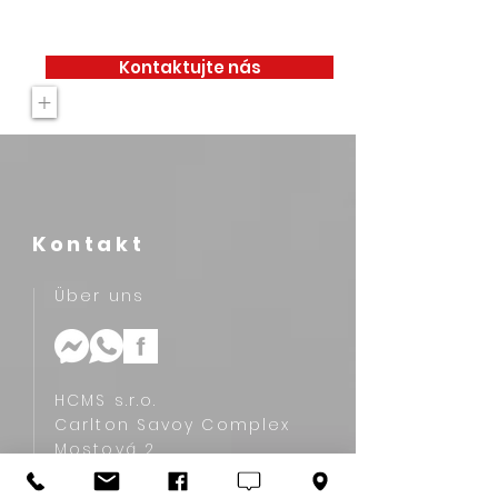
Kontaktujte nás
+
Kontakt
Über uns
HCMS s.r.o.
Carlton Savoy Complex
Mostová 2
811 02 Bratislava, Slovakia