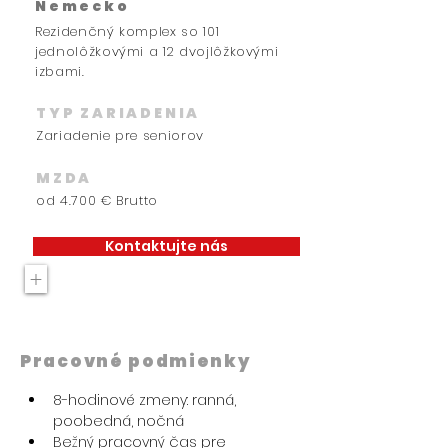
Nemecko
Rezidenčný komplex so 101
jednolôžkovými a 12 dvojlôžkovými
izbami.
TYP ZARIADENIA
Zariadenie pre seniorov
MZDA
od 4.700 € Brutto
Kontaktujte nás
+
Pracovné podmienky
8-hodinové zmeny: ranná, 
poobedná, nočná
Bežný pracovný čas pre 