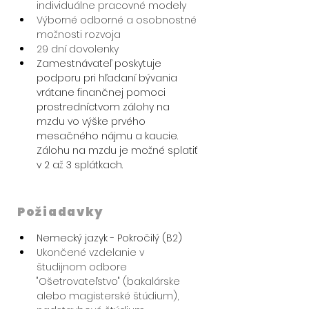
individuálne pracovné modely
Výborné odborné a osobnostné 
možnosti rozvoja
29 dní dovolenky
Zamestnávateľ poskytuje 
podporu pri hľadaní bývania 
vrátane finančnej pomoci 
prostredníctvom zálohy na 
mzdu vo výške prvého 
mesačného nájmu a kaucie. 
Zálohu na mzdu je možné splatiť 
v 2 až 3 splátkach.
Požiadavky
Nemecký jazyk - Pokročilý (B2)
Ukončené vzdelanie v 
študijnom odbore 
"Ošetrovateľstvo" (bakalárske 
alebo magisterské štúdium), 