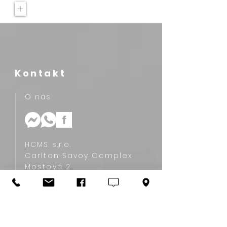
+
Kontakt
O nás
HCMS s.r.o.
Carlton Savoy Complex
Mostová 2
811 02 Bratislava, Slovakia
+421 907 761 770‬
info@hcms.sk