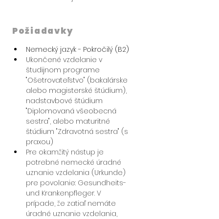
Požiadavky
Nemecký jazyk - Pokročilý (B2)
Ukončené vzdelanie v 
študijnom programe 
"Ošetrovateľstvo" (bakalárske 
alebo magisterské štúdium), 
nadstavbové štúdium 
"Diplomovaná všeobecná 
sestra", alebo maturitné 
štúdium "Zdravotná sestra" (s 
praxou)
​Pre okamžitý nástup je 
potrebné nemecké úradné 
uznanie vzdelania (Urkunde) 
pre povolanie: Gesundheits- 
und Krankenpfleger. V 
prípade, že zatiaľ nemáte 
úradné uznanie vzdelania, 