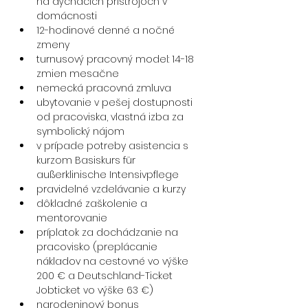
na dýchacích prístrojoch v 
domácnosti
12-hodinové denné a nočné 
zmeny
turnusový pracovný model: 14-18 
zmien mesačne​
nemecká pracovná zmluva
ubytovanie v pešej dostupnosti 
od pracoviska, vlastná izba za 
symbolický nájom
v prípade potreby asistencia s 
kurzom Basiskurs für 
außerklinische Intensivpflege
pravidelné vzdelávanie a kurzy
dôkladné zaškolenie a 
mentorovanie
príplatok za dochádzanie na 
pracovisko (preplácanie 
nákladov na cestovné vo výške 
200 € a Deutschland-Ticket 
Jobticket vo výške 63 €)
narodeninový bonus