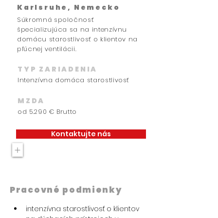
Karlsruhe, Nemecko
Súkromná spoločnosť
špecializujúca sa na intenzívnu
domácu starostlivosť o klientov na
pľúcnej ventilácii.
TYP ZARIADENIA
Intenzívna domáca starostlivosť
MZDA
od 5.290 € Brutto
Kontaktujte nás
+
Pracovné podmienky
intenzívna starostlivosť o klientov 