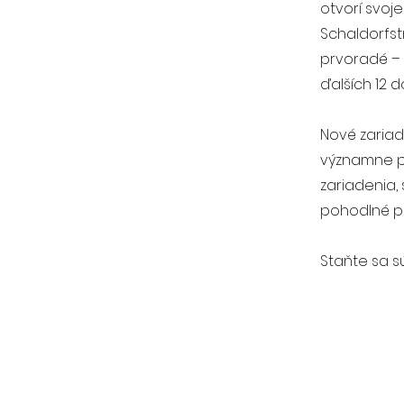
otvorí svoj
Schaldorfst
prvoradé – 
ďalších 12 
Nové zariad
významne pri
zariadenia,
pohodlné pr
Staňte sa 