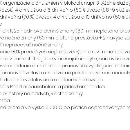
 organizácie plánu zmien v blokoch, napr. 3 týždne služby
väzok), 4 dni služba a 6 dni voľno (80 % úväzok), 8 -9 služi
 dní voľna (70 %) úväzok, 4 dni služba a 10 dní voľno (50 % ú
ne
mien: 11, 25 hodinové denné zmeny (60 min. neplatená prest
é nočné zmeny (60 min. platená prestávka + 2 navyše z
ť nepracovať nočné zmeny
anie 
50% predošlých odpracovaných rokov mimo zdravo
nie v samostatnej izbe v prenajatom byte, parkovanie 
vé chladenie a kúrenie na pracovisku, vynikajúca techn
 pracovná zmluva a zdravotné poistenie, 
zamestnaneck
i ďalšieho vzdelávania a odborného rozvoja
cia s Pendlerpauschalom a prídavkami na deti
é priestory na oddych, vlastné skrinky
. mzda
ná prémia vo výške 6000 € po piatich odpracovaných r