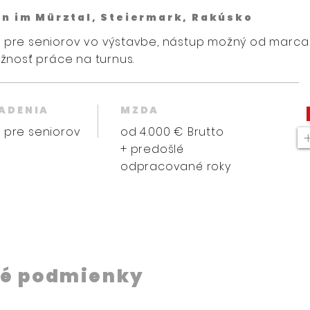
in im Mürztal, Steiermark, Rakúsko
 pre seniorov vo výstavbe, nástup možný od marca 2
ožnosť práce na turnus.
IADENIA
MZDA
 pre seniorov
od 4.000 € Brutto
+ predošlé
odpracované roky
é podmienky