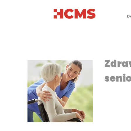
D
Zdra
senio