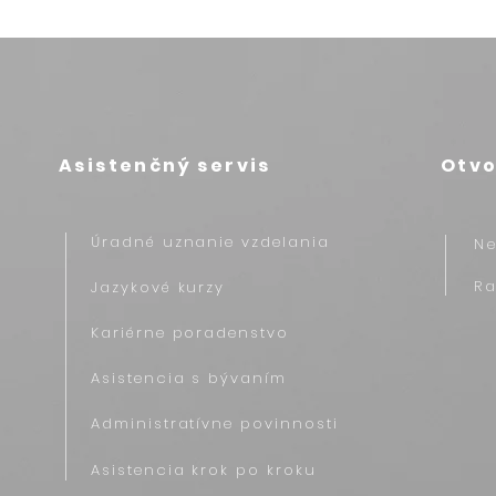
Asistenčný servis
Otvo
Úradné uznanie vzdelania
N
R
Jazykové kurzy
Kariérne poradenstvo
Asistencia s bývaním
Administratívne povinnosti
Asistencia krok po kroku