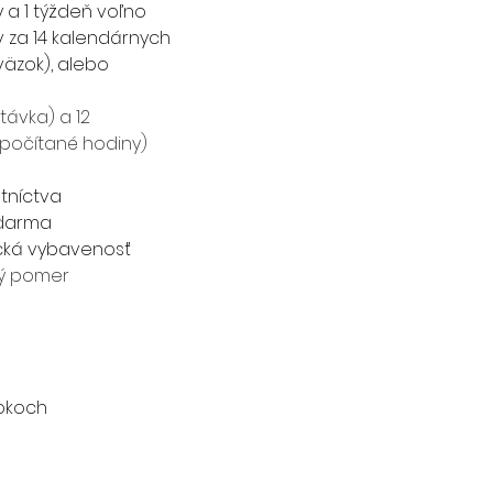
 a 1 týždeň voľno 
ev za 14 kalendárnych 
väzok), alebo 
ávka) a 12 
apočítané hodiny)
tníctva
zdarma
ická vybavenosť
ý pomer
okoch