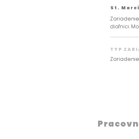
St. Mare
Zariadenie
diaľnici. M
TYP ZAR
Zariadenie
Pracovn