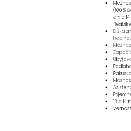
Možnosť
(100 % ú
dní a 14
flexibil
Dĺžka z
hodinov
Možnos
Započít
Ubytova
Podlaho
Rakúska
Možnost
Asisten
Príjemn
13. a 14
Vernost