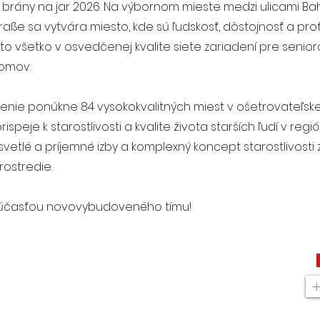
e brány na jar 2026. Na výbornom mieste medzi ulicami B
raße sa vytvára miesto, kde sú ľudskosť, dôstojnosť a prof
to všetko v osvedčenej kvalite siete zariadení pre senior
domov.
enie ponúkne 84 vysokokvalitných miest v ošetrovateľskej 
speje k starostlivosti a kvalite života starších ľudí v reg
 svetlé a príjemné izby a komplexný koncept starostlivos
ostredie.
súčasťou novovybudoveného tímu!