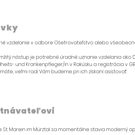
avky
é vzdelanie v odbore Ošetrovateľstvo alebo všeobecn
mžitý nástup je potrebné úradné uznanie vzdelania ako 
D
eits- und Krankenpfleger/in
 v Rakúsku a registrácia v GBR
máte, veľmi radi Vám budeme pri ich získaní asistovať.
tnávateľovi
e St. Marein im Mürztal sa momentálne stavia moderný op