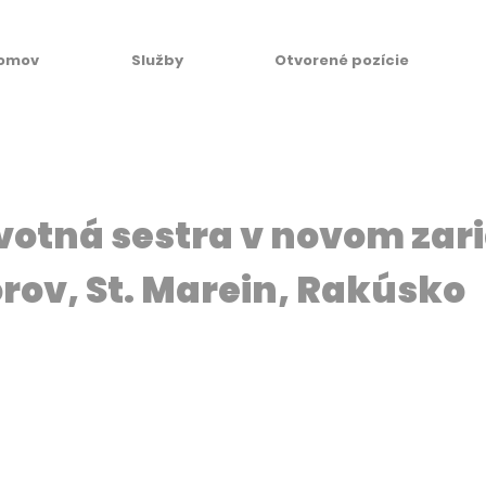
omov
Služby
Otvorené pozície
votná sestra v novom zar
rov, St. Marein, Rakúsko