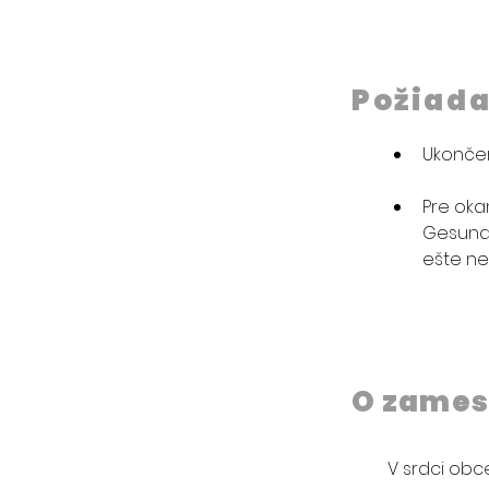
Požiad
Ukončen
Pre oka
Gesundh
ešte ne
O zames
V srdci obc