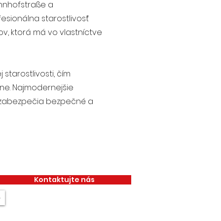
ahnhofstraße a
esionálna starostlivosť
ov, ktorá má vo vlastníctve
starostlivosti, čím
ióne. Najmodernejšie
ti zabezpečia bezpečné a
Kontaktujte nás
+