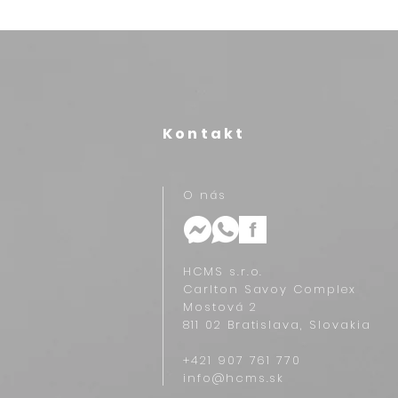
Kontakt
O nás
HCMS s.r.o.
Carlton Savoy Complex
Mostová 2
811 02 Bratislava, Slovakia
+421 907 761 770‬
info@hcms.sk