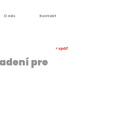
O nás
Kontakt
< späť
iadení pre