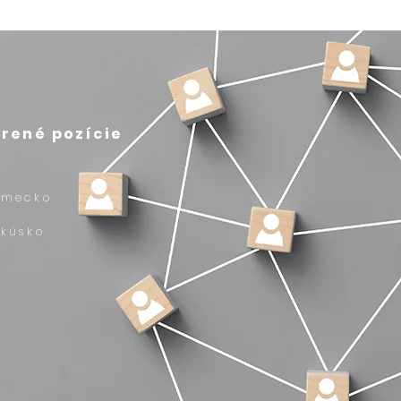
rené pozície
emecko
akúsko