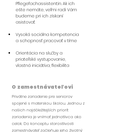
Pflegefachassistent:in. Ak ich 
ešte nemáte, veľmi radi Vám 
budeme pri ich získaní 
asistovať.
Vysoká sociálna kompetencia 
a schopnosť pracovať v tíme
Orientácia na služby a 
priateľské vystupovanie, 
vlastná iniciátíva, flexibilita
O zamestnávateľovi
Privátne zariadenie pre seniorov
spojené s materskou školou. Jednou z
našich najdôležitejších priorít
zariadenia je vnímať jednotlivca ako
celok. Do konceptu starostlivosti
zamestnávateľ začleňuje jeho životný