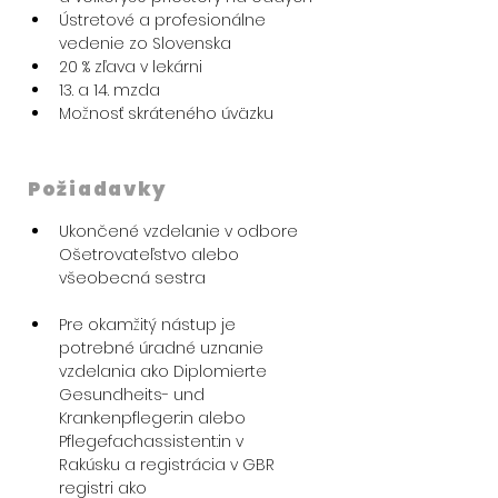
Ústretové a profesionálne 
vedenie zo Slovenska
20 % zľava v lekárni
13. a 14. mzda
Možnosť skráteného úväzku
Požiadavky
Ukončené vzdelanie v odbore 
Ošetrovateľstvo alebo 
všeobecná sestra
Pre okamžitý nástup je 
potrebné úradné uznanie 
vzdelania ako 
Diplomierte 
Gesundheits- und 
Krankenpfleger:in
 alebo 
Pflegefachassistent:in v 
Rakúsku a registrácia v GBR 
registri ako 