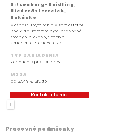
Sitzenberg-Reidling,
Niederösterreich,
Rakúsko
Možnosť ubytovania v samostatnej
izbe v trojizbovom byte, pracovné
zmeny v blokoch, vedenie
zariadenia zo Slovenska.
TYP ZARIADENIA
Zariadenie pre seniorov
MZDA
od 3.549 € Brutto
Kontaktujte nás
+
Pracovné podmienky