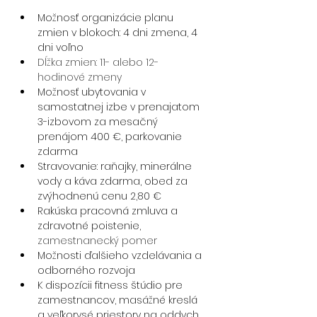
Možnosť organizácie planu 
zmien v blokoch: 4 dni zmena, 4 
dni voľno
Dĺžka zmien: 11- alebo 12- 
hodinové zmeny
Možnosť ubytovania v 
samostatnej izbe v prenajatom 
3-izbovom za mesačný 
prenájom 400 €, parkovanie 
zdarma
Stravovanie: raňajky, minerálne 
vody a káva zdarma, obed za 
zvýhodnenú cenu 2,80 €
Rakúska pracovná zmluva a 
zdravotné poistenie, 
zamestnanecký pomer
Možnosti ďalšieho vzdelávania a 
odborného rozvoja
K dispozícii fitness štúdio pre 
zamestnancov, masážné kreslá 
a veľkorysé priestory na oddych