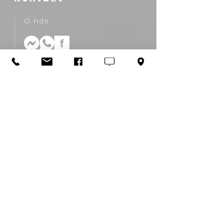
O nás
HCMS s.r.o.
Carlton Savoy Complex
Mostová 2
811 02 Bratislava, Slovakia
+421 907 761 770‬
info@hcms.sk
Asistenčný servis
Kariérne poradenstvo
Úradné uznanie vzdelania