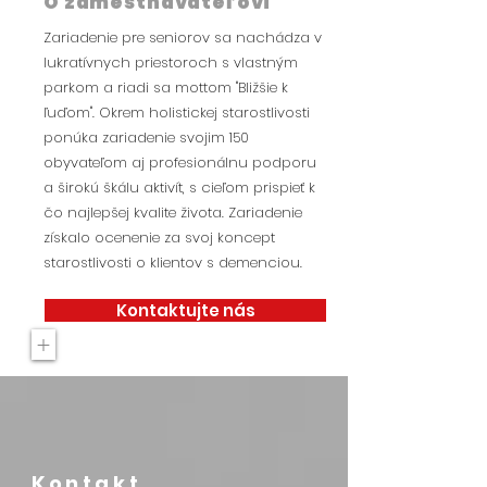
O zamestnávateľovi
Zariadenie pre seniorov sa nachádza v
lukratívnych priestoroch s vlastným
parkom a riadi sa mottom "Bližšie k
ľuďom". Okrem holistickej starostlivosti
ponúka zariadenie svojim 150
obyvateľom aj profesionálnu podporu
a širokú škálu aktivít, s cieľom prispieť k
čo najlepšej kvalite života. Zariadenie
získalo ocenenie za svoj koncept
starostlivosti o klientov s demenciou.
Kontaktujte nás
+
Kontakt