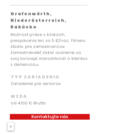
Grafenwörth,
Niederösterreich,
Rakúsko
Možnosť práce v blokoch,
prespávanie len za 5 €/noc. Fitness
štúdio pre zamestnancov.
Zamestnávateľ získal ocenenie za
svoj koncept starostlivosti o klientov
s demenciou.
TYP ZARIADENIA
Zariadenie pre seniorov
MZDA
od 4.100 € Brutto
Kontaktujte nás
+