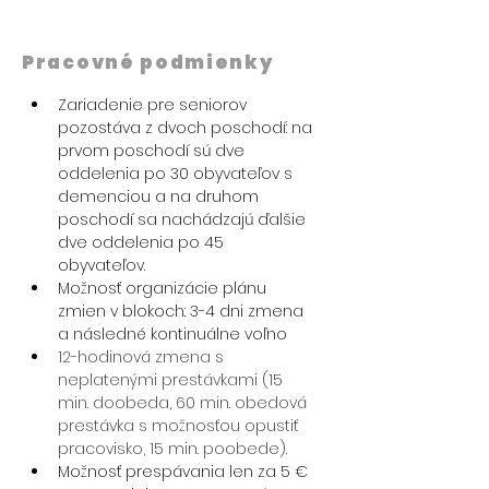
Pracovné podmienky
Zariadenie pre seniorov 
pozostáva z dvoch poschodí: na 
prvom poschodí sú dve 
oddelenia po 30 obyvateľov s 
demenciou a na druhom 
poschodí sa nachádzajú ďalšie 
dve oddelenia po 45 
obyvateľov. 
Možnosť organizácie plánu 
zmien v blokoch: 3-4 dni zmena 
a následné kontinuálne voľno
12-hodinová zmena s 
neplatenými prestávkami (15 
min. doobeda, 60 min. obedová 
prestávka s možnosťou opustiť 
pracovisko, 15 min. poobede).
Možnosť prespávania len za 5 € 