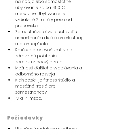
na noc, alebo samostatné 
ubytovanie za ca. 450 € 
mesačne. Ubytovanie je 
vzdialené 2 minúty pešo od 
pracoviska. 
Zamestnávateľ vie asistovať s 
umiestnením dieťaťa vo vlastnej 
materskej škole. 
Rakúska pracovná zmluva a 
zdravotné poistenie, 
zamestnanecký pomer.
Možnosti ďalšieho vzdelávania a 
odborného rozvoja.
K dispozícii je fitness štúdio a 
masážné kreslá pre 
zamestnancov.
13. a 14. mzda.
Požiadavky
Ukončené vzdelanie v odbore 