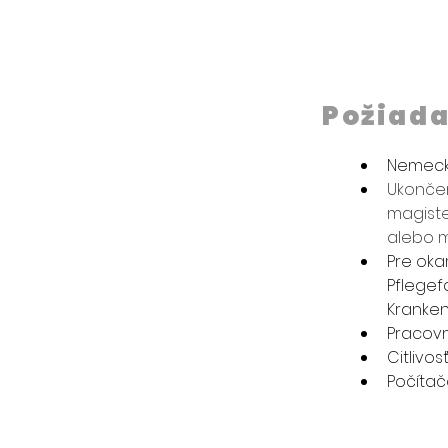
Požiad
Nemecký 
Ukončen
magiste
alebo m
Pre oka
Pflegefa
Kranken
Pracovn
Citlivo
Počítač