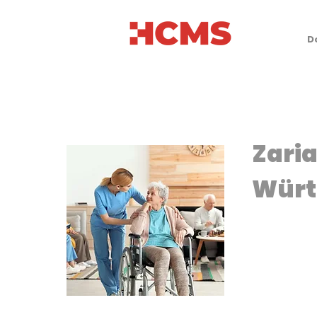
D
Zaria
Würt