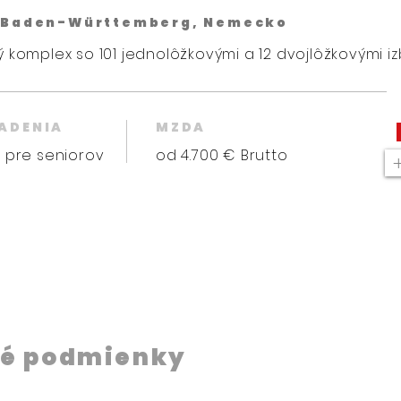
, Baden-Württemberg, Nemecko
 komplex so 101 jednolôžkovými a 12 dvojlôžkovými iz
IADENIA
MZDA
 pre seniorov
od 4.700 € Brutto
é podmienky