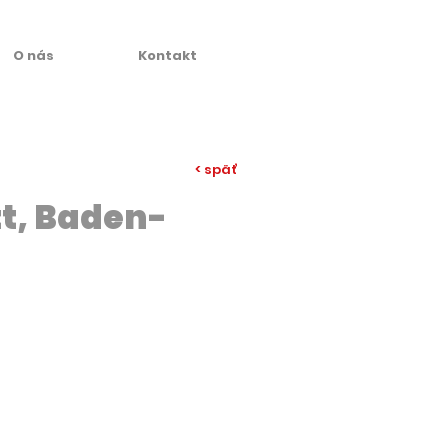
O nás
Kontakt
< späť
tt, Baden-