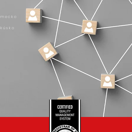
emecko
akúsko