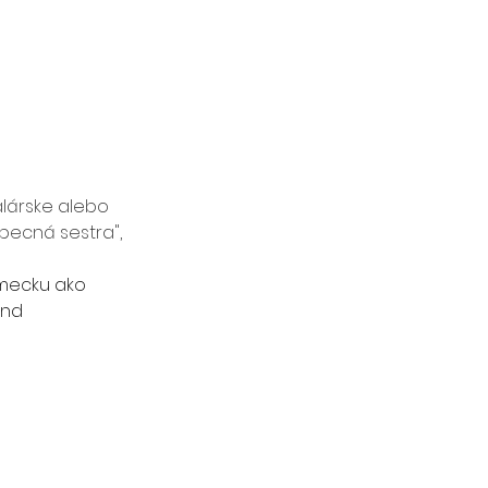
lárske alebo 
ecná sestra", 
mecku ako 
nd 