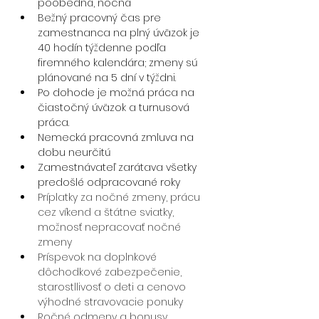
poobedná, nočná
Bežný pracovný čas pre 
zamestnanca na plný úväzok je 
40 hodín týždenne podľa 
firemného kalendára; zmeny sú 
plánované na 5 dní v týždni.
Po dohode je možná práca na 
čiastočný úväzok a turnusová 
práca.
Nemecká pracovná zmluva na 
dobu neurčitú
Zamestnávateľ zarátava všetky 
predošlé odpracované roky 
Príplatky za nočné zmeny, prácu 
cez víkend a štátne sviatky, 
možnosť nepracovať nočné 
zmeny
Príspevok na doplnkové 
dôchodkové zabezpečenie, 
starostllivosť o deti a cenovo 
výhodné stravovacie ponuky
Ročné odmeny a bonusy