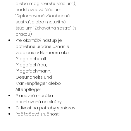
alebo magisterské štúdium), 
nadstavbové štúdium 
"Diplomovaná všeobecná 
sestra", alebo maturitné 
štúdium "Zdravotná sestra" (s 
praxou)
Pre okamžitý nástup je 
potrebné úradné uznanie 
vzdelania v Nemecku ako 
Pflegefachkraft, 
Pflegefachfrau, 
Pflegefachmann, 
Gesundheits und 
Krankenpfleger alebo 
Altenpfleger. 
Pracovná morálka 
orientovaná na služby
Citlivosť na potreby seniorov
Počítačové zručnosti