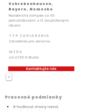
Schrobenhausen,
Bayern, Nemecko
Rezidenčný komplex so 101
jednolôžkovými a 12 dvojlôžkovými
izbami.
TYP ZARIADENIA
Zariadenie pre seniorov
MZDA
od 4.700 € Brutto
Kontaktujte nás
+
Pracovné podmienky
8-hodinové zmeny: ranná, 