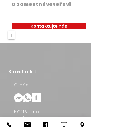
O zamestnávateľovi
Kontaktujte nás
+
Kontakt
O nás
HCMS s.r.o.
Carlton Savoy Complex
Mostová 2