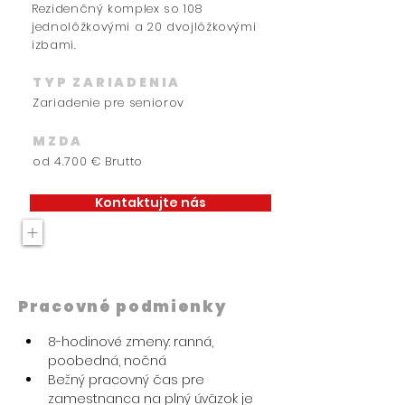
Rezidenčný komplex so 108
jednolôžkovými a 20 dvojlôžkovými
izbami.
TYP ZARIADENIA
Zariadenie pre seniorov
MZDA
od 4.700 € Brutto
Kontaktujte nás
+
Pracovné podmienky
8-hodinové zmeny: ranná, 
poobedná, nočná
Bežný pracovný čas pre 
zamestnanca na plný úväzok je 