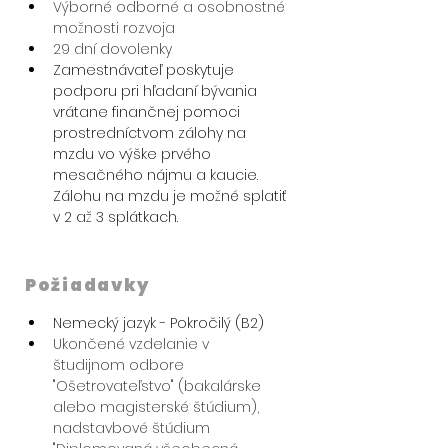
Výborné odborné a osobnostné 
možnosti rozvoja
29 dní dovolenky
Zamestnávateľ poskytuje 
podporu pri hľadaní bývania 
vrátane finančnej pomoci 
prostredníctvom zálohy na 
mzdu vo výške prvého 
mesačného nájmu a kaucie. 
Zálohu na mzdu je možné splatiť 
v 2 až 3 splátkach.
Požiadavky
Nemecký jazyk - Pokročilý (B2)
Ukončené vzdelanie v 
študijnom odbore 
"Ošetrovateľstvo" (bakalárske 
alebo magisterské štúdium), 
nadstavbové štúdium 