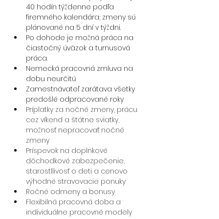
40 hodín týždenne podľa 
firemného kalendára; zmeny sú 
plánované na 5 dní v týždni.
Po dohode je možná práca na 
čiastočný úväzok a turnusová 
práca.
Nemecká pracovná zmluva na 
dobu neurčitú
Zamestnávateľ zarátava všetky 
predošlé odpracované roky 
Príplatky za nočné zmeny, prácu 
cez víkend a štátne sviatky, 
možnosť nepracovať nočné 
zmeny
Príspevok na doplnkové 
dôchodkové zabezpečenie, 
starostllivosť o deti a cenovo 
výhodné stravovacie ponuky
Ročné odmeny a bonusy
Flexibilná pracovná doba a 
individuálne pracovné modely