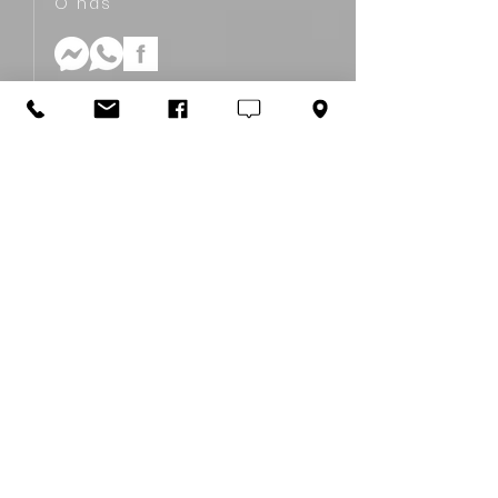
O nás
HCMS s.r.o.
Carlton Savoy Complex
Mostová 2
811 02 Bratislava, Slovakia
+421 907 761 770‬
info@hcms.sk
Asistenčný servis
Kariérne poradenstvo
Úradné uznanie vzdelania
Jazykové kurzy