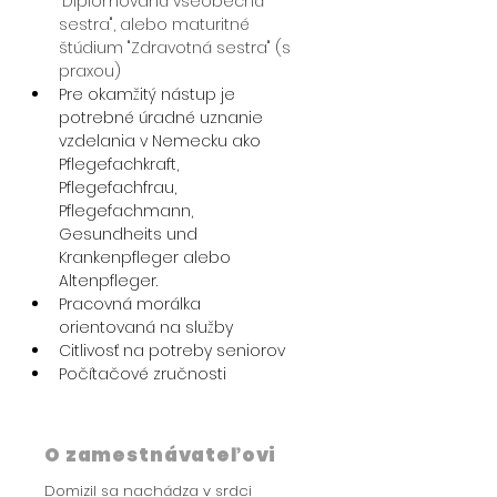
"Diplomovaná všeobecná 
sestra", alebo maturitné 
štúdium "Zdravotná sestra" (s 
praxou)
Pre okamžitý nástup je 
potrebné úradné uznanie 
vzdelania v Nemecku ako 
Pflegefachkraft, 
Pflegefachfrau, 
Pflegefachmann, 
Gesundheits und 
Krankenpfleger alebo 
Altenpfleger. 
Pracovná morálka 
orientovaná na služby
Citlivosť na potreby seniorov
Počítačové zručnosti
O zamestnávateľovi
Domizil sa nachádza v srdci