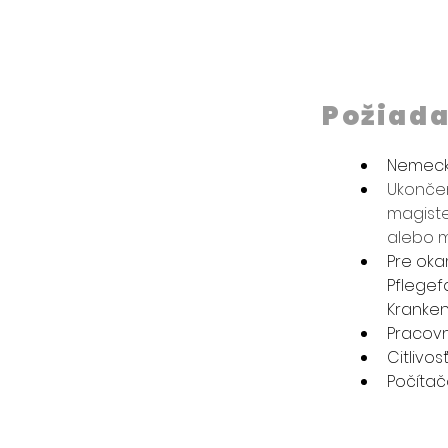
Požiad
Nemecký 
Ukončen
magiste
alebo m
Pre oka
Pflegefa
Kranken
Pracovn
Citlivo
Počítač