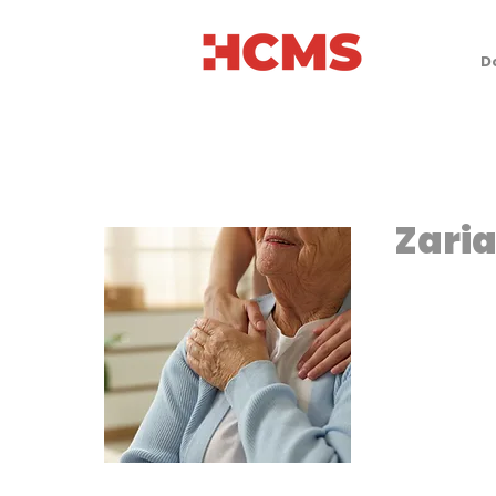
D
Zari