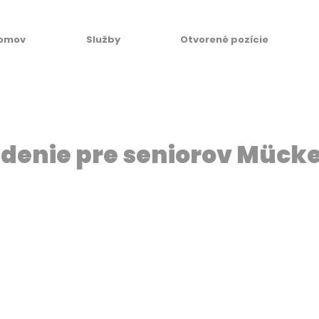
omov
Služby
Otvorené pozície
adenie pre seniorov Mück