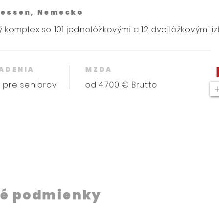
Hessen, Nemecko
 komplex so 101 jednolôžkovými a 12 dvojlôžkovými iz
IADENIA
MZDA
 pre seniorov
od 4.700 € Brutto
é podmienky