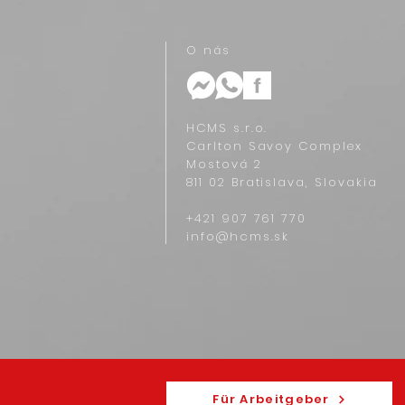
O nás
HCMS s.r.o.
Carlton Savoy Complex
Mostová 2
811 02 Bratislava, Slovakia
+421 907 761 770‬
info@hcms.sk
Für Arbeitgeber