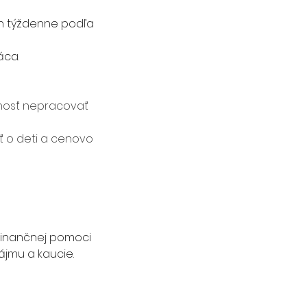
n týždenne podľa 
áca.
žnosť nepracovať 
ť o deti a cenovo 
finančnej pomoci 
jmu a kaucie. 