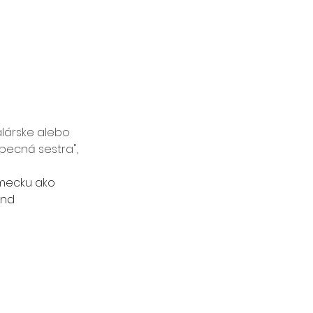
lárske alebo 
ecná sestra", 
mecku ako 
nd 