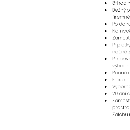
8-hodi
Bežný p
firemné
Po doho
Nemeck
Zamestn
Príplat
nočné 
Príspev
výhodn
Ročné 
Flexibi
Výborn
29 dní 
Zamestn
prostre
Zálohu 