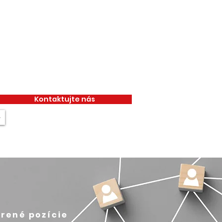
Kontaktujte nás
+
rené pozície