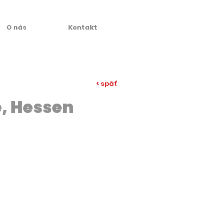
O nás
Kontakt
< späť
e, Hessen