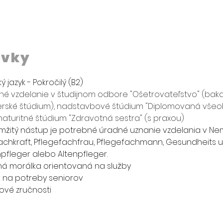
avky
jazyk - Pokročilý (B2)
é vzdelanie v študijnom odbore "Ošetrovateľstvo" (baka
rské štúdium), nadstavbové štúdium "Diplomovaná všeob
aturitné štúdium "Zdravotná sestra" (s praxou)
mžitý nástup je potrebné úradné uznanie vzdelania v Ne
chkraft, 
Pflegefachfrau, Pflegefachmann, Gesundheits u
pfleger alebo Altenpfleger. 
á morálka orientovaná na služby
sť na potreby seniorov
ové zručnosti