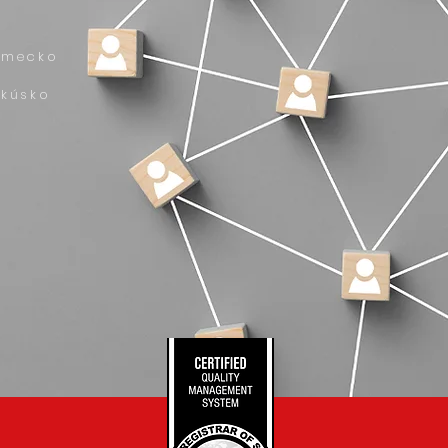
emecko
akúsko