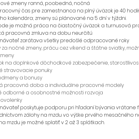
nové zmeny: ranná, poobedná, nočná
racovný čas pre zamestnanca na plný úväzok je 40 hodí
ho kalendára; zmeny sú plánované na 5 dní v týždni.
de je možná práca na čiastočný úväzok a turnusová pr
á pracovná zmluva na dobu neurčitú
ávateľ zarátava všetky predošlé odpracované roky 
ky za nočné zmeny, prácu cez víkend a štátne sviatky, mo
zmeny
ok na doplnkové dôchodkové zabezpečenie, starostllivos
é stravovacie ponuky
odmeny a bonusy
lná pracovná doba a individuálne pracovné modely
é odborné a osobnostné možnosti rozvoja
dovolenky
ávateľ poskytuje podporu pri hľadaní bývania vrátane 
dníctvom zálohy na mzdu vo výške prvého mesačného ná
na mzdu je možné splatiť v 2 až 3 splátkach.