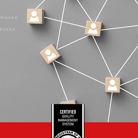
emecko
akúsko