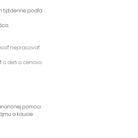
n týždenne podľa 
áca.
žnosť nepracovať 
ť o deti a cenovo 
finančnej pomoci 
jmu a kaucie. 