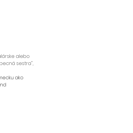
lárske alebo 
ecná sestra", 
mecku ako 
nd 