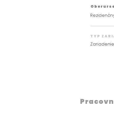
Oberurs
Rezidenčný
TYP ZAR
Zariadenie
Pracovn