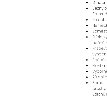
8-hodi
Bežný p
firemné
Po doho
Nemeck
Zamestn
Príplat
nočné 
Príspev
výhodn
Ročné 
Flexibi
Výborn
29 dní 
Zamestn
prostre
Zálohu 