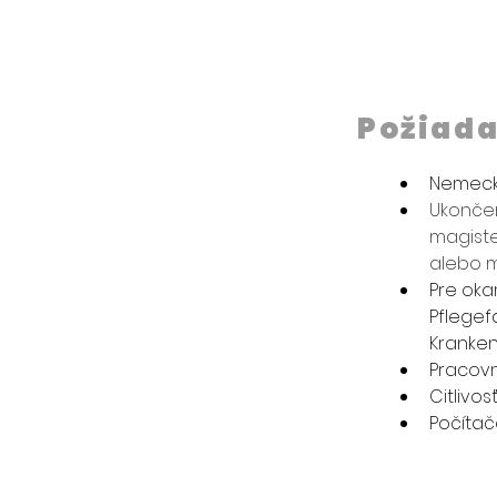
Požiad
Nemecký 
Ukončen
magiste
alebo m
Pre oka
Pflegefa
Kranken
Pracovn
Citlivo
Počítač