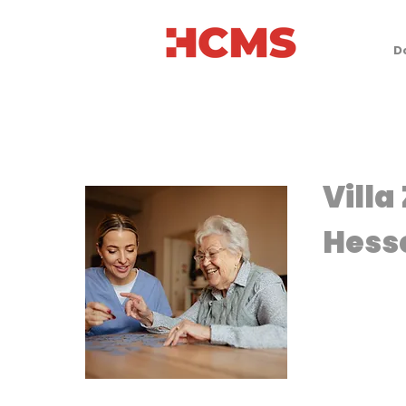
D
Villa
Hess