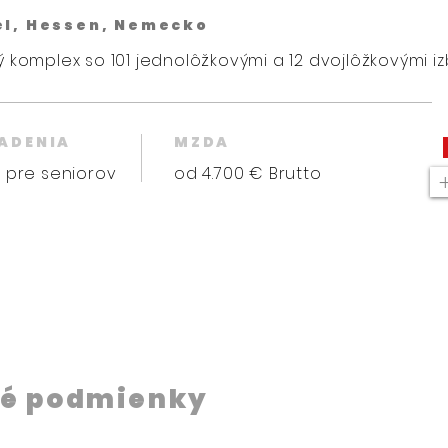
el, Hessen, Nemecko
 komplex so 101 jednolôžkovými a 12 dvojlôžkovými iz
IADENIA
MZDA
 pre seniorov
od 4.700 € Brutto
é podmienky