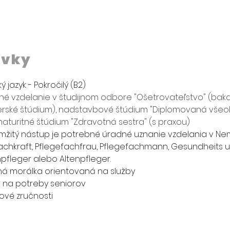
avky
jazyk - Pokročilý (B2)
é vzdelanie v študijnom odbore "Ošetrovateľstvo" (baka
rské štúdium), nadstavbové štúdium "Diplomovaná všeob
aturitné štúdium "Zdravotná sestra" (s praxou)
mžitý nástup je potrebné úradné uznanie vzdelania v Ne
chkraft, 
Pflegefachfrau, Pflegefachmann, Gesundheits u
pfleger alebo Altenpfleger. 
á morálka orientovaná na služby
sť na potreby seniorov
ové zručnosti