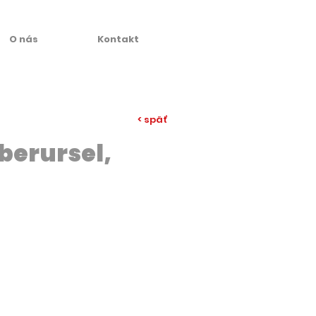
O nás
Kontakt
< späť
Oberursel,