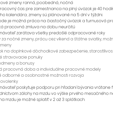
nové zmeny: ranná, poobedná, nočná
racovný čas pre zamestnanca na plný úväzok je 40 hodí
ho kalendára; zmeny sú plánované na 5 dní v týždni.
de je možná práca na čiastočný úväzok a turnusová pr
á pracovná zmluva na dobu neurčitú
ávateľ zarátava všetky predošlé odpracované roky 
ky za nočné zmeny, prácu cez víkend a štátne sviatky, mo
zmeny
ok na doplnkové dôchodkové zabezpečenie, starostllivos
é stravovacie ponuky
odmeny a bonusy
lná pracovná doba a individuálne pracovné modely
é odborné a osobnostné možnosti rozvoja
dovolenky
ávateľ poskytuje podporu pri hľadaní bývania vrátane 
dníctvom zálohy na mzdu vo výške prvého mesačného ná
na mzdu je možné splatiť v 2 až 3 splátkach.