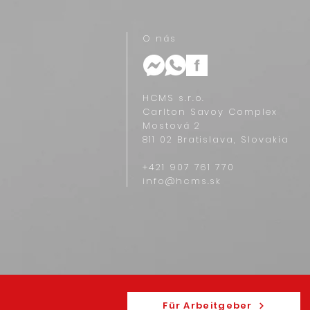
O nás
HCMS s.r.o.
Carlton Savoy Complex
Mostová 2
811 02 Bratislava, Slovakia
+421 907 761 770‬
info@hcms.sk
Für Arbeitgeber