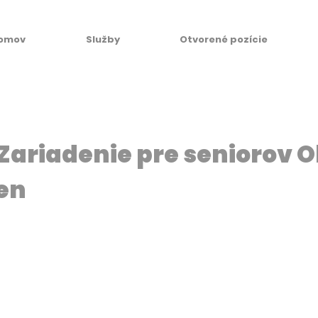
omov
Služby
Otvorené pozície
 Zariadenie pre seniorov 
en