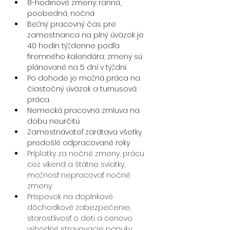
8-hodinové zmeny: ranná, 
poobedná, nočná
Bežný pracovný čas pre 
zamestnanca na plný úväzok je 
40 hodín týždenne podľa 
firemného kalendára; zmeny sú 
plánované na 5 dní v týždni.
Po dohode je možná práca na 
čiastočný úväzok a turnusová 
práca.
Nemecká pracovná zmluva na 
dobu neurčitú
Zamestnávateľ zarátava všetky 
predošlé odpracované roky 
Príplatky za nočné zmeny, prácu 
cez víkend a štátne sviatky, 
možnosť nepracovať nočné 
zmeny
Príspevok na doplnkové 
dôchodkové zabezpečenie, 
starostlivosť o deti a cenovo 
výhodné stravovacie ponuky