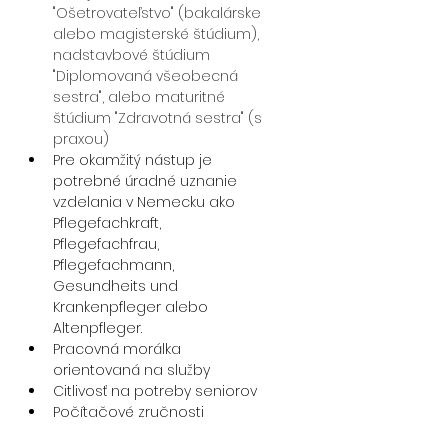
"Ošetrovateľstvo" (bakalárske 
alebo magisterské štúdium), 
nadstavbové štúdium 
"Diplomovaná všeobecná 
sestra", alebo maturitné 
štúdium "Zdravotná sestra" (s 
praxou)
Pre okamžitý nástup je 
potrebné úradné uznanie 
vzdelania v Nemecku ako 
Pflegefachkraft, 
Pflegefachfrau, 
Pflegefachmann, 
Gesundheits und 
Krankenpfleger alebo 
Altenpfleger. 
Pracovná morálka 
orientovaná na služby
Citlivosť na potreby seniorov
Počítačové zručnosti