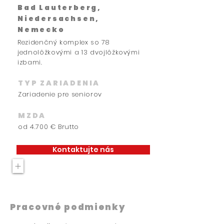
Bad Lauterberg,
Niedersachsen,
Nemecko
Rezidenčný komplex so 78
jednolôžkovými a 13 dvojlôžkovými
izbami.
TYP ZARIADENIA
Zariadenie pre seniorov
MZDA
od 4.700 € Brutto
Kontaktujte nás
+
Pracovné podmienky