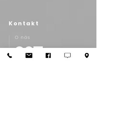
Kontakt
O nás
HCMS s.r.o.
Carlton Savoy Complex
Mostová 2
811 02 Bratislava, Slovakia
+421 907 761 770‬
info@hcms.sk
Asistenčný servis