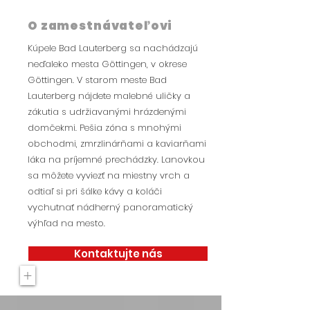
O zamestnávateľovi
Kúpele Bad Lauterberg sa nachádzajú
neďaleko mesta Göttingen, v okrese
Göttingen. V starom meste Bad
Lauterberg nájdete malebné uličky a
zákutia s udržiavanými hrázdenými
domčekmi. Pešia zóna s mnohými
obchodmi, zmrzlinárňami a kaviarňami
láka na príjemné prechádzky. Lanovkou
sa môžete vyviezť na miestny vrch a
odtiaľ si pri šálke kávy a koláči
vychutnať nádherný panoramatický
výhľad na mesto.
Kontaktujte nás
+