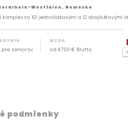
 Nordrhein-Westfalen, Nemecko
 komplex so 101 jednolôžkovými a 12 dvojlôžkovými iz
IADENIA
MZDA
 pre seniorov
od 4.700 € Brutto
é podmienky