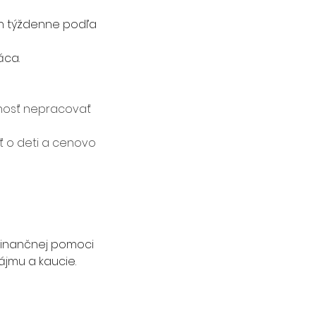
n týždenne podľa 
áca.
žnosť nepracovať 
ť o deti a cenovo 
finančnej pomoci 
jmu a kaucie. 