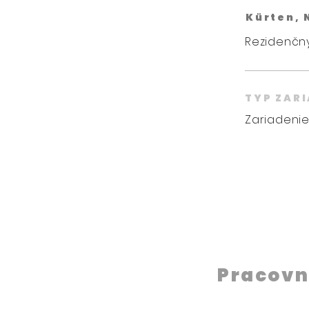
Kürten,
Rezidenčný
TYP ZAR
Zariadenie
Pracovn