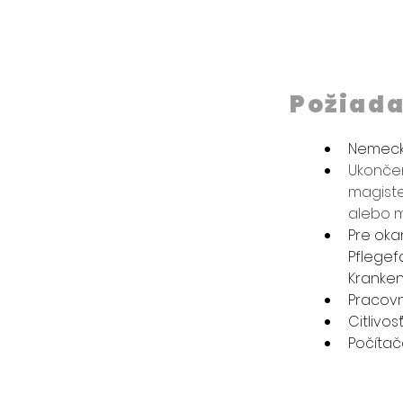
Požiad
Nemecký 
Ukončen
magiste
alebo m
Pre oka
Pflegefa
Kranken
Pracovn
Citlivo
Počítač