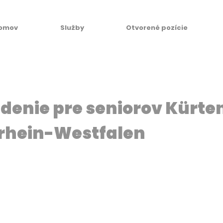
omov
Služby
Otvorené pozície
denie pre seniorov Kürte
rhein-Westfalen