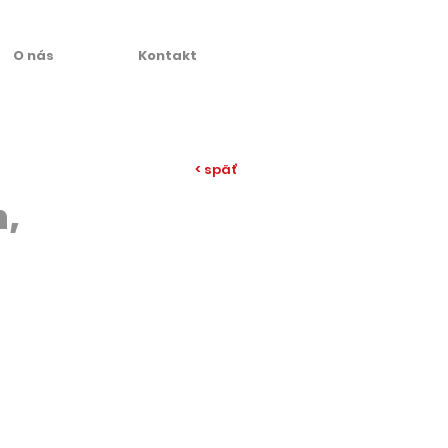
O nás
Kontakt
< späť
n,