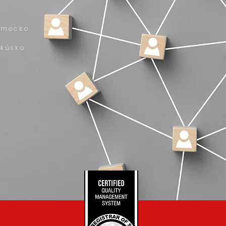
emecko
akúsko