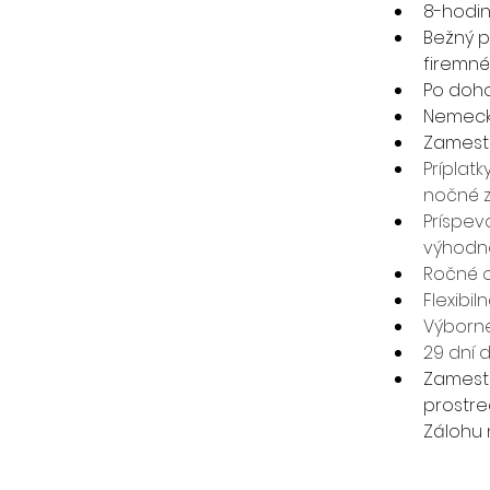
8-hodi
Bežný p
firemné
Po doho
Nemeck
Zamestn
Príplat
nočné 
Príspev
výhodn
Ročné 
Flexibi
Výborn
29 dní 
Zamestn
prostre
Zálohu 