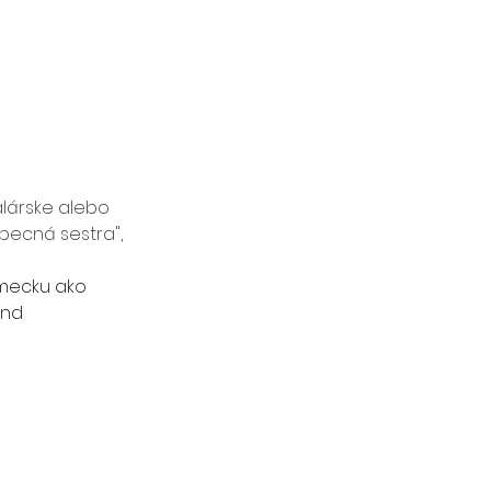
lárske alebo 
ecná sestra", 
mecku ako 
nd 