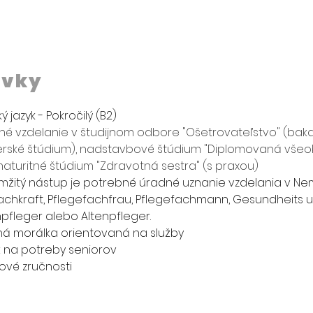
avky
jazyk - Pokročilý (B2)
é vzdelanie v študijnom odbore "Ošetrovateľstvo" (baka
rské štúdium), nadstavbové štúdium "Diplomovaná všeob
aturitné štúdium "Zdravotná sestra" (s praxou)
mžitý nástup je potrebné úradné uznanie vzdelania v Ne
chkraft, 
Pflegefachfrau, Pflegefachmann, Gesundheits u
pfleger alebo Altenpfleger. 
á morálka orientovaná na služby
sť na potreby seniorov
ové zručnosti