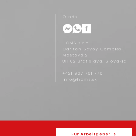
O nás
HCMS s.r.o.
Carlton Savoy Complex
Mostová 2
811 02 Bratislava, Slovakia
+421 907 761 770‬
info@hcms.sk
Für Arbeitgeber