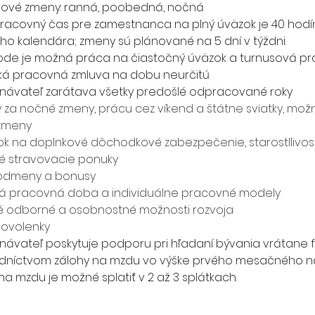
nové zmeny: ranná, poobedná, nočná
racovný čas pre zamestnanca na plný úväzok je 40 hodí
ho kalendára; zmeny sú plánované na 5 dní v týždni.
de je možná práca na čiastočný úväzok a turnusová pr
á pracovná zmluva na dobu neurčitú
ávateľ zarátava všetky predošlé odpracované roky 
ky za nočné zmeny, prácu cez víkend a štátne sviatky, mo
zmeny
ok na doplnkové dôchodkové zabezpečenie, starostllivos
é stravovacie ponuky
odmeny a bonusy
lná pracovná doba a individuálne pracovné modely
é odborné a osobnostné možnosti rozvoja
dovolenky
ávateľ poskytuje podporu pri hľadaní bývania vrátane 
dníctvom zálohy na mzdu vo výške prvého mesačného ná
na mzdu je možné splatiť v 2 až 3 splátkach.