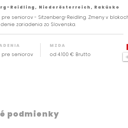
rg-Reidling, Niederösterreich, Rakúsko
 pre seniorov - Sitzenberg-Reidling. Zmeny v bloko
denie zariadenia zo Slovenska.
IADENIA
MZDA
 pre seniorov
od 4.100 € Brutto
é podmienky