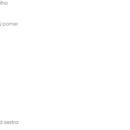
oľno
ý pomer
á sestra