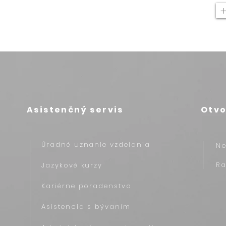
Asistenčný servis
Otvo
Úradné uznanie vzdelania
N
R
Jazykové kurzy
Kariérne poradenstvo
Asistencia s bývaním