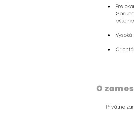
Pre oka
Gesundh
ešte ne
Vysoká 
Orientác
O zames
Privátne za