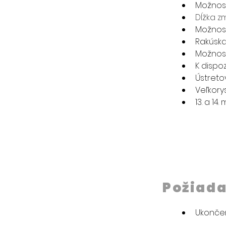
Možnosť
Dĺžka z
Možnos
Rakúska
Možnost
K dispoz
Ústreto
Veľkory
13. a 14
Požiad
Ukončen