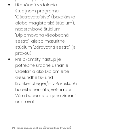
Ukončené vzdelanie: 
študijnom programe 
"Ošetrovateľstvo" (bakalárske 
alebo magisterské štúdium), 
nadstavbové štúdium 
"Diplomovaná všeobecná 
sestra", alebo maturitné 
štúdium "Zdravotná sestra" (s 
praxou)
Pre okamžitý nástup je 
potrebné úradné uznanie 
vzdelania ako 
Diplomierte 
Gesundheits- und 
Krankenpfleger/in
 v Rakúsku. Ak 
ho ešte nemáte, veľmi radi 
Vám budeme pri jeho získaní 
asistovať.
O zamestnávateľovi