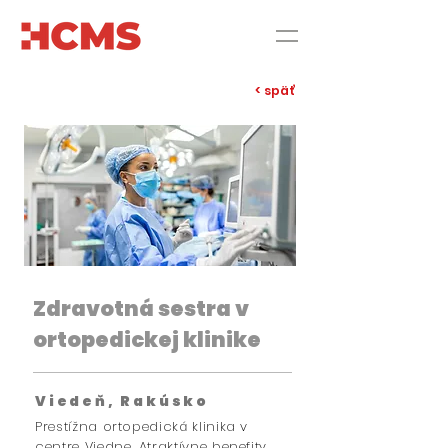
< späť
Zdravotná sestra v
ortopedickej klinike
Viedeň, Rakúsko
Prestížna ortopedická klinika v
centre Viedne. Atraktívne benefity