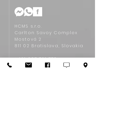
HCMS s.r.o.
Carlton Savoy Complex
Mostová 2
811 02 Bratislava, Slovakia
+421 907 761 770‬
info@hcms.sk
Asistenčný servis
Kariérne poradenstvo
Úradné uznanie vzdelania
Jazykové kurzy